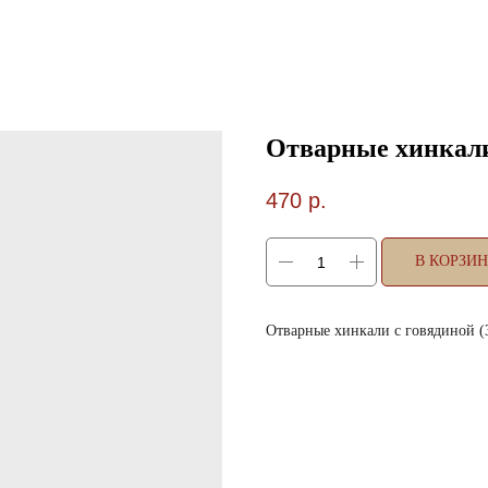
Отварные хинкали
470
р.
В КОРЗИ
Отварные хинкали с говядиной (