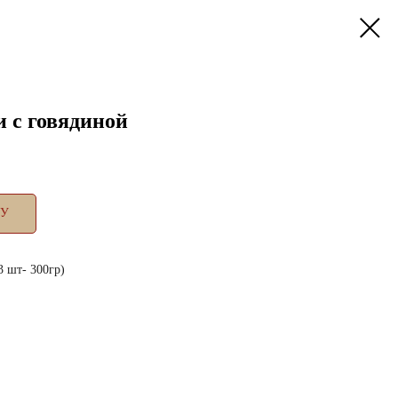
 с говядиной
НУ
3 шт- 300гр)